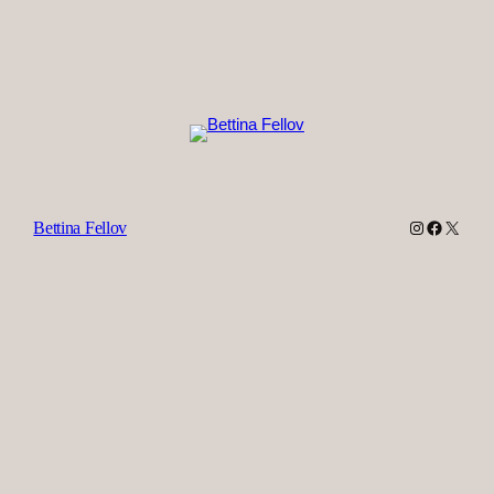
Instagram
Faceboo
X
Bettina Fellov