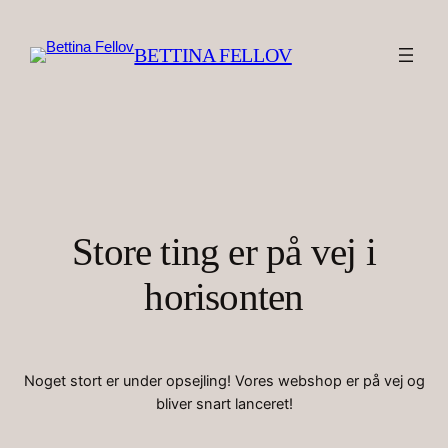
BETTINA FELLOV
Store ting er på vej i
horisonten
Noget stort er under opsejling! Vores webshop er på vej og
bliver snart lanceret!