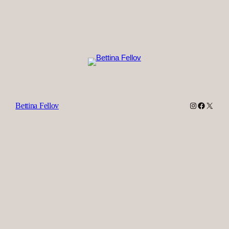
Instagram
Faceboo
X
Bettina Fellov