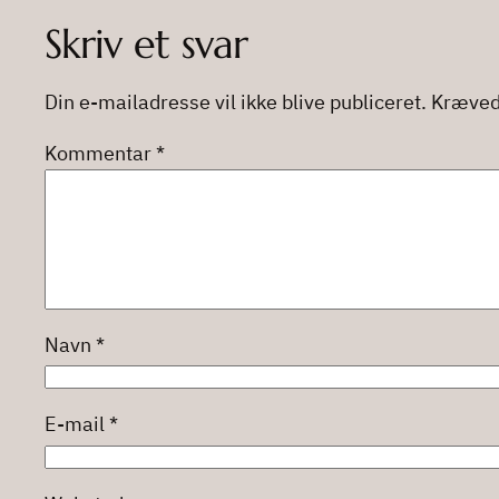
Skriv et svar
Din e-mailadresse vil ikke blive publiceret.
Kræved
Kommentar
*
Navn
*
E-mail
*