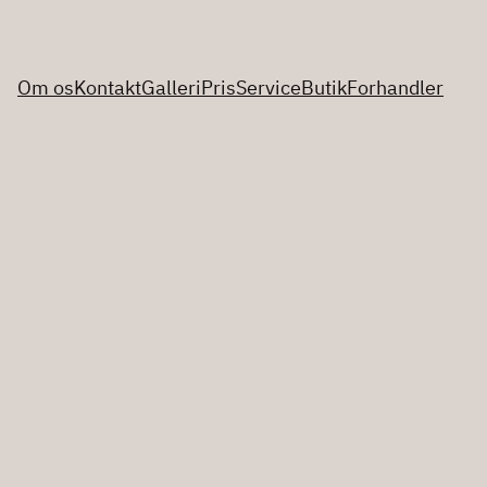
Om os
Kontakt
Galleri
Pris
Service
Butik
Forhandler